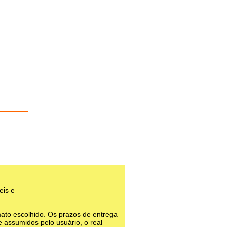
eis e
o escolhido. Os prazos de entrega
 assumidos pelo usuário, o real