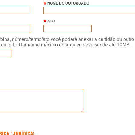
NOME DO OUTORGADO
ATO
folha, número/termo/ato você poderá anexar a certidão ou outr
 .png ou .gif. O tamanho máximo do arquivo deve ser de até 10MB.
ICA / JURÍDICA)