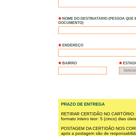
NOME DO DESTINATÁRIO (PESSOA QUE 
DOCUMENTO)
ENDEREÇO
BAIRRO
ESTAD
PRAZO DE ENTREGA
RETIRAR CERTIDÃO NO CARTÓRIO: Após
formato inteiro teor: 5 (cinco) dias úteis
POSTAGEM DA CERTIDÃO NOS CORREIOS:
após a postagem são de responsabilid