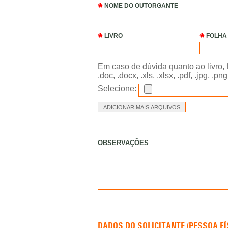
NOME DO OUTORGANTE
LIVRO
FOLHA
Em caso de dúvida quanto ao livro, 
.doc, .docx, .xls, .xlsx, .pdf, .jpg,
Selecione:
OBSERVAÇÕES
DADOS DO SOLICITANTE (PESSOA FÍS