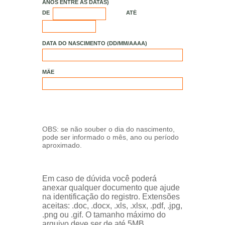
ANOS ENTRE AS DATAS)
DE
ATÉ
DATA DO NASCIMENTO (DD/MM/AAAA)
MÃE
OBS: se não souber o dia do nascimento,
pode ser informado o mês, ano ou período
aproximado.
Em caso de dúvida você poderá
anexar qualquer documento que ajude
na identificação do registro. Extensões
aceitas: .doc, .docx, .xls, .xlsx, .pdf, .jpg,
.png ou .gif. O tamanho máximo do
arquivo deve ser de até 5MB.