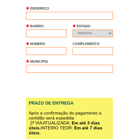
ENDEREÇO
BAIRRO
ESTADO
NÚMERO
COMPLEMENTO
MUNICÍPIO
PRAZO DE ENTREGA
Após a confirmação do pagamento a
certidão será expedida:
2ª VIA ATUALIZADA:
Em até 3 dias
úteis.
INTEIRO TEOR:
Em até 7 dias
úteis.