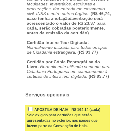
faculdades, inventários, escrituras e
procurações, dar entrada em casamento
civil, INSS e entre outros órgãos.
(
R$ 46,74,
caso tenha anotação/averbação será
acrescentado o valor de R$ 23,37 para
cada, serão cobradas posteriormente,
antes da emissão da certidão)
Certidão Inteiro Teor Digitada:
Normalmente utilizada para todos os tipos
de Cidadania estrangeira.
(R$ 93,77)
Certidão por Cópia Reprográfica do
Livro:
Normalmente utilizada somente para
Cidadania Portuguesa em complemento à
certidão de inteiro teor digitada.
(R$ 93,77)
Serviços opcionais
:
APOSTILA DE HAIA - R$ 164,14 (cada)
Selo exigido para certidões que serão
apresentadas no exterior, nos países que
fazem parte da Convenção de Haia.