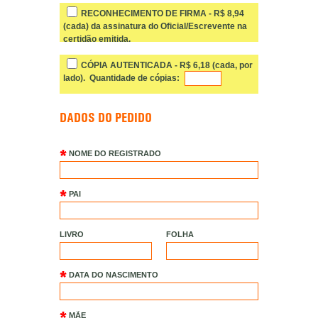
RECONHECIMENTO DE FIRMA - R$ 8,94
(cada) da assinatura do Oficial/Escrevente na
certidão emitida.
CÓPIA AUTENTICADA - R$ 6,18 (cada, por
lado). Quantidade de cópias:
DADOS DO PEDIDO
NOME DO REGISTRADO
PAI
LIVRO
FOLHA
DATA DO NASCIMENTO
MÃE